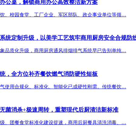
办公桌，解锁商用办公高效整洁新方案
饮、校园食堂、工厂企业、军区部队、政企事业单位等领…
系统定制升级，以美学工艺筑牢商用厨房安全合规防
象品质化升级，商用厨房通风排烟排气系统早已告别单纯…
统，全方位补齐餐饮燃气消防硬性短板
气使用合规化、标准化、智能化已成硬性刚需。传统餐饮…
无菌消杀+极速周转，重塑现代后厨清洁新标准
级、团餐食堂标准化建设提速，商用后厨餐具清洗消毒、…