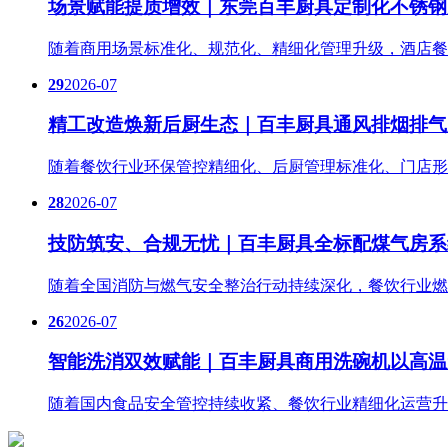
场景赋能提质增效｜东莞百丰厨具定制化不锈钢
随着商用场景标准化、规范化、精细化管理升级，酒店餐
29
2026-07
精工改造焕新后厨生态｜百丰厨具通风排烟排气
随着餐饮行业环保管控精细化、后厨管理标准化、门店形
28
2026-07
技防筑安、合规无忧｜百丰厨具全标配煤气房系
随着全国消防与燃气安全整治行动持续深化，餐饮行业燃
26
2026-07
智能洗消双效赋能｜百丰厨具商用洗碗机以高温
随着国内食品安全管控持续收紧、餐饮行业精细化运营升