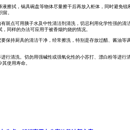
的稀释液擦拭，锅具碗盘等物体尽量擦干后再放入柜体，同时避免
积留。
，如有斑点可用胰子水及中性清洁剂清洗，切忌利用化学性强的清
擦拭，同样的办法可应用于被香烟灼烧的情况。
切记要保持厨具的清洁干净，经常擦洗，特别是存放过醋、酱油等
粉等进行清洗。切勿用强碱性或强氧化性的小苏打、漂白粉等进行
少其使用寿命。