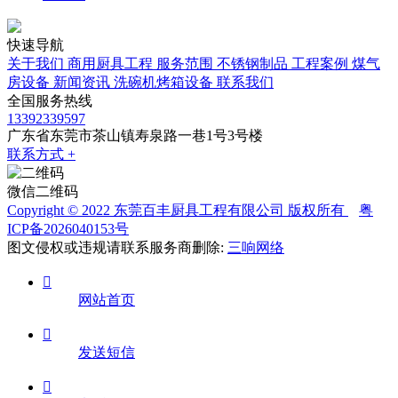
快速导航
关于我们
商用厨具工程
服务范围
不锈钢制品
工程案例
煤气
房设备
新闻资讯
洗碗机烤箱设备
联系我们
全国服务热线
13392339597
广东省东莞市茶山镇寿泉路一巷1号3号楼
联系方式 +
微信二维码
Copyright © 2022 东莞百丰厨具工程有限公司 版权所有
粤
ICP备2026040153号
图文侵权或违规请联系服务商删除:
三响网络

网站首页

发送短信
