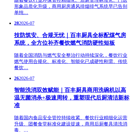
随着餐饮行业环保管控精细化、后厨管理标准化、门店
形象品质化升级，商用厨房通风排烟排气系统早已告别
单纯…
28
2026-07
技防筑安、合规无忧｜百丰厨具全标配煤气房
系统，全方位补齐餐饮燃气消防硬性短板
随着全国消防与燃气安全整治行动持续深化，餐饮行业
燃气使用合规化、标准化、智能化已成硬性刚需。传统
餐饮…
26
2026-07
智能洗消双效赋能｜百丰厨具商用洗碗机以高
温无菌消杀+极速周转，重塑现代后厨清洁新标
准
随着国内食品安全管控持续收紧、餐饮行业精细化运营
升级、团餐食堂标准化建设提速，商用后厨餐具清洗消
毒、…