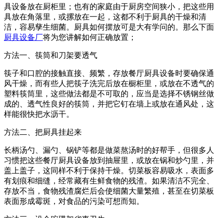
具设备放在厨柜里；也有的家庭由于厨房空间狭小，把这些用
具放在角落里，或摞放在一起，这都不利于厨具的干燥和清
洁，容易孳生细菌。厨具如何摆放可是大有学问的。那么下面
厨具设备厂
将为您讲解如何正确放置；
方法一、筷筒和刀架要透气
筷子和口腔的接触直接、频繁，存放餐厅厨具设备时要确保通
风干燥，而有些人把筷子洗完后放在橱柜里，或放在不透气的
塑料筷筒里，这些做法都是不可取的，应当是选择不锈钢丝做
成的、透气性良好的筷筒，并把它钉在墙上或放在通风处，这
样能很快把水沥干。
方法二、把厨具挂起来
长柄汤勺、漏勺、锅铲等都是做菜熬汤时的好帮手，但很多人
习惯把这些餐厅厨具设备放到抽屉里，或放在锅和炒勺里，并
盖上盖子，这同样不利于保持干燥。切菜板容易吸水，表面多
有划痕和细缝，经常藏有生鲜食物的残渣。如果清洁不完全、
存放不当，食物残渣腐烂后会使细菌大量繁殖，甚至在切菜板
表面形成霉斑，对食品的污染可想而知。