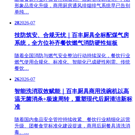
形象品质化升级，商用厨房通风排烟排气系统早已告别
单纯…
28
2026-07
技防筑安、合规无忧｜百丰厨具全标配煤气房
系统，全方位补齐餐饮燃气消防硬性短板
随着全国消防与燃气安全整治行动持续深化，餐饮行业
燃气使用合规化、标准化、智能化已成硬性刚需。传统
餐饮…
26
2026-07
智能洗消双效赋能｜百丰厨具商用洗碗机以高
温无菌消杀+极速周转，重塑现代后厨清洁新标
准
随着国内食品安全管控持续收紧、餐饮行业精细化运营
升级、团餐食堂标准化建设提速，商用后厨餐具清洗消
毒、…