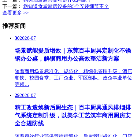
下一篇：
您知道食堂厨房设备的5个安装细节不？
查看更多 >>
推荐新闻
30
2026-07
场景赋能提质增效｜东莞百丰厨具定制化不锈
钢办公桌，解锁商用办公高效整洁新方案
随着商用场景标准化、规范化、精细化管理升级，酒店
餐饮、校园食堂、工厂企业、军区部队、政企事业单位
等领…
29
2026-07
精工改造焕新后厨生态｜百丰厨具通风排烟排
气系统定制升级，以美学工艺筑牢商用厨房安
全合规防线
随着餐饮行业环保管控精细化、后厨管理标准化、门店