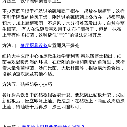
方法三、设个碗碟架省事卫生
不少家庭习惯于把洗过的碗和碟子摞在一起放在厨柜里，这样
不利于碗碟的通风干燥，刚洗过的碗碟朝上叠放在一起很容易
积水，加上厨柜密闭、不通风，水分很难蒸发出去，自然会孳
生细菌。 有人在洗碗后喜欢用干抹布把碗擦干，但是，抹布
上带有许多细菌，这种貌似″干净″的做法适得其反。
方法四、
餐厅厨具设备
应置通风干燥处
纽约大学医疗中心临床微生物学菲利普·泰尔诺博士指出，细
菌喜欢温暖潮湿的环境，在密闭的厨柜和阴暗的角落里，繁衍
着大量葡萄球菌、沙门氏菌、大肠杆菌等，很容易污染食物，
引起肠道疾病及其他不适。
方法五、砧板防裂小技巧
餐厅厨具设备中的砧板很容易开裂。要想防止砧板开裂，买回
新砧板后，应立即涂上油。做法是：在砧板上下两面及周边涂
上油，待油吸干后再涂，涂三四遍即可。
上一篇：
购买酒店厨具要考虑什么问题？