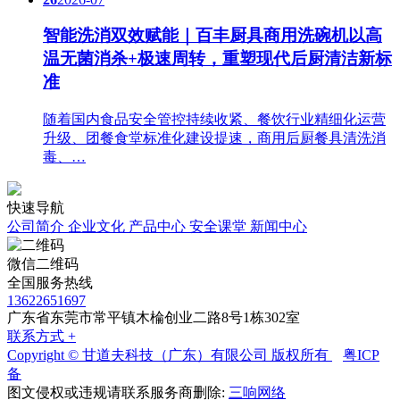
智能洗消双效赋能｜百丰厨具商用洗碗机以高
温无菌消杀+极速周转，重塑现代后厨清洁新标
准
随着国内食品安全管控持续收紧、餐饮行业精细化运营
升级、团餐食堂标准化建设提速，商用后厨餐具清洗消
毒、…
快速导航
公司简介
企业文化
产品中心
安全课堂
新闻中心
微信二维码
全国服务热线
13622651697
广东省东莞市常平镇木棆创业二路8号1栋302室
联系方式 +
Copyright © 甘道夫科技（广东）有限公司 版权所有
粤ICP
备
图文侵权或违规请联系服务商删除:
三响网络