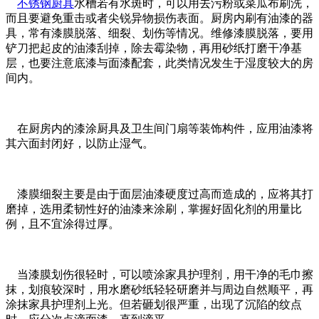
不锈钢厨具
水槽若有水斑时，可以用去污粉或菜瓜布刷洗，
而且要避免重击或者尖锐异物损伤表面。厨房内刷有油漆的器
具，常有漆膜脱落、细裂、划伤等情况。维修漆膜脱落，要用
铲刀把起皮的油漆刮掉，除去霉染物，再用砂纸打磨干净基
层，也要注意底漆与面漆配套，此类情况发生于湿度较大的房
间内。
在厨房内的漆涂厨具及卫生间门扇等装饰构件，应用油漆将
其六面封闭好，以防止湿气。
漆膜细裂主要是由于面层油漆硬度过高而造成的，应将其打
磨掉，选用柔韧性好的油漆来涂刷，掌握好固化剂的用量比
例，且不宜涂得过厚。
当漆膜划伤很轻时，可以喷涂家具护理剂，用干净的毛巾擦
抹，划痕较深时，用水磨砂纸轻轻研磨并与周边自然顺平，再
涂抹家具护理剂上光。但若砸划很严重，出现了沉陷的纹点