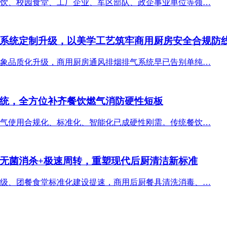
饮、校园食堂、工厂企业、军区部队、政企事业单位等领…
系统定制升级，以美学工艺筑牢商用厨房安全合规防
象品质化升级，商用厨房通风排烟排气系统早已告别单纯…
统，全方位补齐餐饮燃气消防硬性短板
气使用合规化、标准化、智能化已成硬性刚需。传统餐饮…
无菌消杀+极速周转，重塑现代后厨清洁新标准
级、团餐食堂标准化建设提速，商用后厨餐具清洗消毒、…