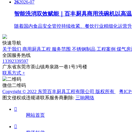
26
2026-07
智能洗消双效赋能｜百丰厨具商用洗碗机以高温
随着国内食品安全管控持续收紧、餐饮行业精细化运营升
快速导航
关于我们
商用厨具工程
服务范围
不锈钢制品
工程案例
煤气房
全国服务热线
13392339597
广东省东莞市茶山镇寿泉路一巷1号3号楼
联系方式 +
微信二维码
Copyright © 2022 东莞百丰厨具工程有限公司 版权所有
粤ICP
图文侵权或违规请联系服务商删除:
三响网络

网站首页
