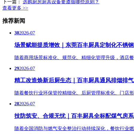
下一篇：
选购厨房厨具设备要遵循哪些原则？
查看更多 >>
推荐新闻
30
2026-07
场景赋能提质增效｜东莞百丰厨具定制化不锈钢
随着商用场景标准化、规范化、精细化管理升级，酒店餐
29
2026-07
精工改造焕新后厨生态｜百丰厨具通风排烟排气
随着餐饮行业环保管控精细化、后厨管理标准化、门店形
28
2026-07
技防筑安、合规无忧｜百丰厨具全标配煤气房系
随着全国消防与燃气安全整治行动持续深化，餐饮行业燃