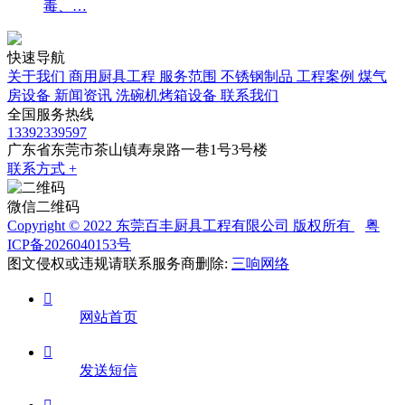
毒、…
快速导航
关于我们
商用厨具工程
服务范围
不锈钢制品
工程案例
煤气
房设备
新闻资讯
洗碗机烤箱设备
联系我们
全国服务热线
13392339597
广东省东莞市茶山镇寿泉路一巷1号3号楼
联系方式 +
微信二维码
Copyright © 2022 东莞百丰厨具工程有限公司 版权所有
粤
ICP备2026040153号
图文侵权或违规请联系服务商删除:
三响网络

网站首页

发送短信