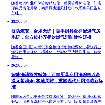
随着餐饮行业环保管控精细化、后厨管理标准化、门店
形象品质化升级，商用厨房通风排烟排气系统早已告别
单纯…
28
2026-07
技防筑安、合规无忧｜百丰厨具全标配煤气房
系统，全方位补齐餐饮燃气消防硬性短板
随着全国消防与燃气安全整治行动持续深化，餐饮行业
燃气使用合规化、标准化、智能化已成硬性刚需。传统
餐饮…
26
2026-07
智能洗消双效赋能｜百丰厨具商用洗碗机以高
温无菌消杀+极速周转，重塑现代后厨清洁新标
准
随着国内食品安全管控持续收紧、餐饮行业精细化运营
升级、团餐食堂标准化建设提速，商用后厨餐具清洗消