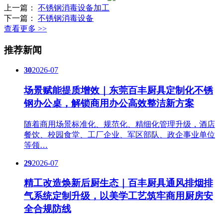
上一篇：
不锈钢消毒设备加工
下一篇：
不锈钢消毒设备
查看更多 >>
推荐新闻
30
2026-07
场景赋能提质增效｜东莞百丰厨具定制化不锈
钢办公桌，解锁商用办公高效整洁新方案
随着商用场景标准化、规范化、精细化管理升级，酒店
餐饮、校园食堂、工厂企业、军区部队、政企事业单位
等领…
29
2026-07
精工改造焕新后厨生态｜百丰厨具通风排烟排
气系统定制升级，以美学工艺筑牢商用厨房安
全合规防线