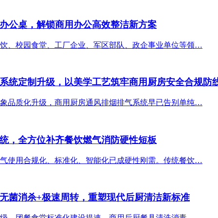
办公桌，解锁商用办公高效整洁新方案
饮、校园食堂、工厂企业、军区部队、政企事业单位等领…
系统定制升级，以美学工艺筑牢商用厨房安全合规防
象品质化升级，商用厨房通风排烟排气系统早已告别单纯…
统，全方位补齐餐饮燃气消防硬性短板
气使用合规化、标准化、智能化已成硬性刚需。传统餐饮…
无菌消杀+极速周转，重塑现代后厨清洁新标准
级、团餐食堂标准化建设提速，商用后厨餐具清洗消毒、…