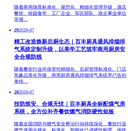
随着商用场景标准化、规范化、精细化管理升级，酒店
餐饮、校园食堂、工厂企业、军区部队、政企事业单位
等领…
29
2026-07
精工改造焕新后厨生态｜百丰厨具通风排烟排
气系统定制升级，以美学工艺筑牢商用厨房安
全合规防线
随着餐饮行业环保管控精细化、后厨管理标准化、门店
形象品质化升级，商用厨房通风排烟排气系统早已告别
单纯…
28
2026-07
技防筑安、合规无忧｜百丰厨具全标配煤气房
系统，全方位补齐餐饮燃气消防硬性短板
随着全国消防与燃气安全整治行动持续深化，餐饮行业
燃气使用合规化、标准化、智能化已成硬性刚需。传统