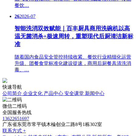
餐饮…
26
2026-07
智能洗消双效赋能｜百丰厨具商用洗碗机以高
温无菌消杀+极速周转，重塑现代后厨清洁新标
准
随着国内食品安全管控持续收紧、餐饮行业精细化运营
升级、团餐食堂标准化建设提速，商用后厨餐具清洗消
毒、…
快速导航
公司简介
企业文化
产品中心
安全课堂
新闻中心
微信二维码
全国服务热线
13622651697
广东省东莞市常平镇木棆创业二路8号1栋302室
联系方式 +