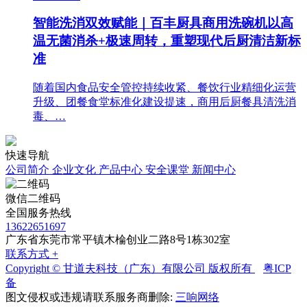
智能洗消双效赋能｜百丰厨具商用洗碗机以高
温无菌消杀+极速周转，重塑现代后厨清洁新标
准
随着国内食品安全管控持续收紧、餐饮行业精细化运营
升级、团餐食堂标准化建设提速，商用后厨餐具清洗消
毒、…
快速导航
公司简介
企业文化
产品中心
安全课堂
新闻中心
微信二维码
全国服务热线
13622651697
广东省东莞市常平镇木棆创业二路8号1栋302室
联系方式 +
Copyright © 甘道夫科技（广东）有限公司 版权所有
粤ICP
备
图文侵权或违规请联系服务商删除:
三响网络