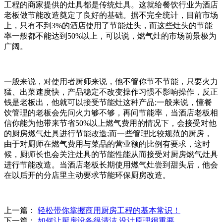
工程的商家提供的灶具都是传统灶具。这就给餐饮行业为酒店
老板做节能改造奠定了良好的基础。据不完全统计，目前市场
上，只有不到3%的酒店使用了节能灶头，而这些灶头的节能
率一般都不能达到50%以上，可以说，燃气灶的市场前景极为
广阔。
一般来说，对使用者厨师来说，他不管你节不节能，只要火力
猛、出菜速度快，产品稳定不改变操作习惯不影响操作，反正
钱是老板出，他就可以接受节能灶这种产品;一般来说，懂餐
饮管理的老板会先问火力够不够，再问节能率，当酒店老板相
信你能为他带来节省50%以上燃气费用的情况下，会接受对他
的厨房燃气灶具进行节能改造;而一些管理比较规范的厨房，
由于对厨师在燃气费用与菜品的营业额的比例有要求，这时
候，厨师长也会关注灶具的节能性能从而接受对厨房燃气灶具
进行节能改造。当酒店老板长期使用燃气灶尝到甜头后，他会
在以后开的分店里主动要求节能环保厨房改造。
上一篇：
轻松带你掌握商用厨房工程的基本常识！
下一篇：
如何让厨房设备很清洁 设计原理很重要