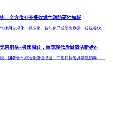
统，全方位补齐餐饮燃气消防硬性短板
气使用合规化、标准化、智能化已成硬性刚需。传统餐饮…
无菌消杀+极速周转，重塑现代后厨清洁新标准
级、团餐食堂标准化建设提速，商用后厨餐具清洗消毒、…