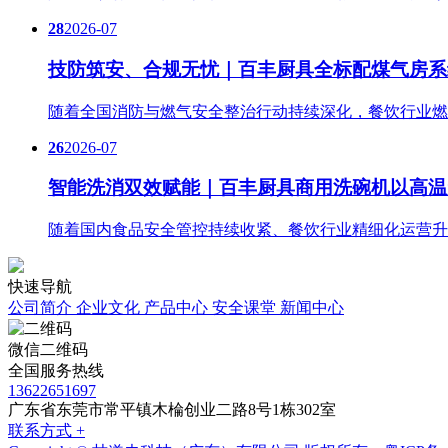
28
2026-07
技防筑安、合规无忧｜百丰厨具全标配煤气房系
随着全国消防与燃气安全整治行动持续深化，餐饮行业燃
26
2026-07
智能洗消双效赋能｜百丰厨具商用洗碗机以高温
随着国内食品安全管控持续收紧、餐饮行业精细化运营升
快速导航
公司简介
企业文化
产品中心
安全课堂
新闻中心
微信二维码
全国服务热线
13622651697
广东省东莞市常平镇木棆创业二路8号1栋302室
联系方式 +