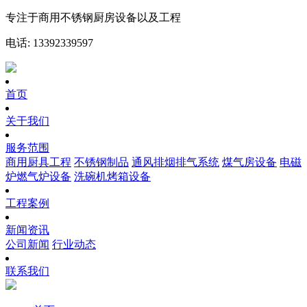
专注于商用不锈钢厨房设备以及工程
电话: 13392339597
首页
关于我们
服务范围
商用厨具工程
不锈钢制品
通风排烟排气系统
煤气房设备
电磁
炉燃气炉设备
洗碗机烤箱设备
工程案例
新闻资讯
公司新闻
行业动态
联系我们