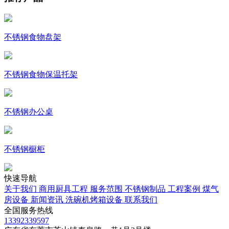
不锈钢食物盘架
不锈钢食物保温托架
不锈钢办公桌
不锈钢橱柜
快速导航
关于我们
商用厨具工程
服务范围
不锈钢制品
工程案例
煤气
房设备
新闻资讯
洗碗机烤箱设备
联系我们
全国服务热线
13392339597