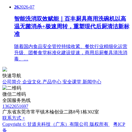
26
2026-07
智能洗消双效赋能｜百丰厨具商用洗碗机以高
温无菌消杀+极速周转，重塑现代后厨清洁新标
准
随着国内食品安全管控持续收紧、餐饮行业精细化运营
升级、团餐食堂标准化建设提速，商用后厨餐具清洗消
毒、…
快速导航
公司简介
企业文化
产品中心
安全课堂
新闻中心
微信二维码
全国服务热线
13622651697
广东省东莞市常平镇木棆创业二路8号1栋302室
联系方式 +
Copyright © 甘道夫科技（广东）有限公司 版权所有
粤ICP
备