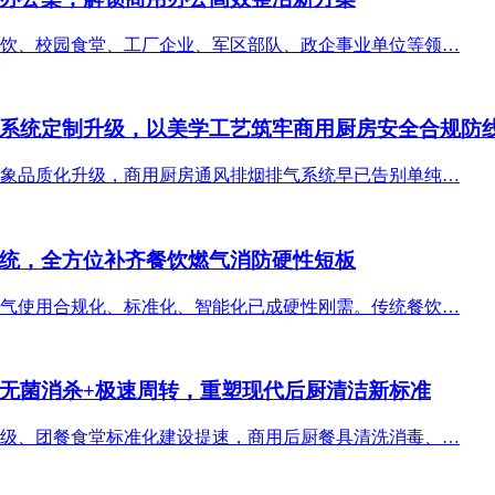
饮、校园食堂、工厂企业、军区部队、政企事业单位等领…
系统定制升级，以美学工艺筑牢商用厨房安全合规防
象品质化升级，商用厨房通风排烟排气系统早已告别单纯…
统，全方位补齐餐饮燃气消防硬性短板
气使用合规化、标准化、智能化已成硬性刚需。传统餐饮…
无菌消杀+极速周转，重塑现代后厨清洁新标准
级、团餐食堂标准化建设提速，商用后厨餐具清洗消毒、…