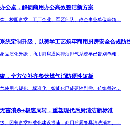
办公桌，解锁商用办公高效整洁新方案
饮、校园食堂、工厂企业、军区部队、政企事业单位等领…
系统定制升级，以美学工艺筑牢商用厨房安全合规防
象品质化升级，商用厨房通风排烟排气系统早已告别单纯…
统，全方位补齐餐饮燃气消防硬性短板
气使用合规化、标准化、智能化已成硬性刚需。传统餐饮…
无菌消杀+极速周转，重塑现代后厨清洁新标准
级、团餐食堂标准化建设提速，商用后厨餐具清洗消毒、…