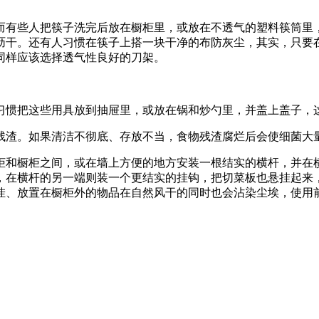
而有些人把筷子洗完后放在橱柜里，或放在不透气的塑料筷筒里
沥干。还有人习惯在筷子上搭一块干净的布防灰尘，其实，只要
同样应该选择透气性良好的刀架。
习惯把这些用具放到抽屉里，或放在锅和炒勺里，并盖上盖子，
残渣。如果清洁不彻底、存放不当，食物残渣腐烂后会使细菌大
柜和橱柜之间，或在墙上方便的地方安装一根结实的横杆，并在
，在横杆的另一端则装一个更结实的挂钩，把切菜板也悬挂起来
挂、放置在橱柜外的物品在自然风干的同时也会沾染尘埃，使用