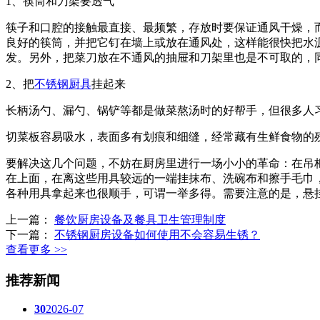
1、筷筒和刀架要透气
筷子和口腔的接触最直接、最频繁，存放时要保证通风干燥，
良好的筷筒，并把它钉在墙上或放在通风处，这样能很快把水
发。另外，把菜刀放在不通风的抽屉和刀架里也是不可取的，
2、把
不锈钢厨具
挂起来
长柄汤勺、漏勺、锅铲等都是做菜熬汤时的好帮手，但很多人
切菜板容易吸水，表面多有划痕和细缝，经常藏有生鲜食物的
要解决这几个问题，不妨在厨房里进行一场小小的革命：在吊
在上面，在离这些用具较远的一端挂抹布、洗碗布和擦手毛巾
各种用具拿起来也很顺手，可谓一举多得。需要注意的是，悬
上一篇：
餐饮厨房设备及餐具卫生管理制度
下一篇：
不锈钢厨房设备如何使用不会容易生锈？
查看更多 >>
推荐新闻
30
2026-07