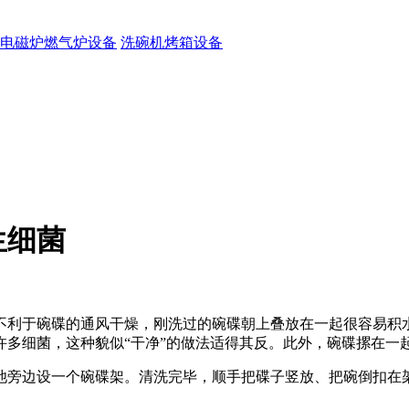
电磁炉燃气炉设备
洗碗机烤箱设备
生细菌
不利于碗碟的通风干燥，刚洗过的碗碟朝上叠放在一起很容易积
许多细菌，这种貌似“干净”的做法适得其反。此外，碗碟摞在一
池旁边设一个碗碟架。清洗完毕，顺手把碟子竖放、把碗倒扣在