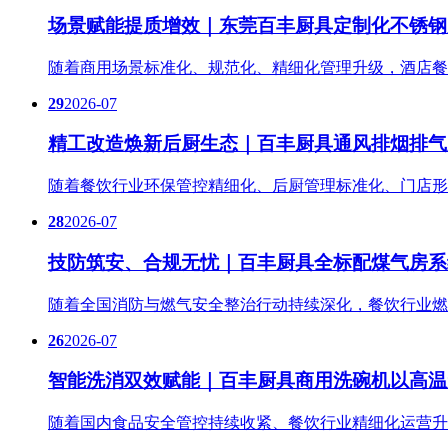
场景赋能提质增效｜东莞百丰厨具定制化不锈钢
随着商用场景标准化、规范化、精细化管理升级，酒店餐
29
2026-07
精工改造焕新后厨生态｜百丰厨具通风排烟排气
随着餐饮行业环保管控精细化、后厨管理标准化、门店形
28
2026-07
技防筑安、合规无忧｜百丰厨具全标配煤气房系
随着全国消防与燃气安全整治行动持续深化，餐饮行业燃
26
2026-07
智能洗消双效赋能｜百丰厨具商用洗碗机以高温
随着国内食品安全管控持续收紧、餐饮行业精细化运营升