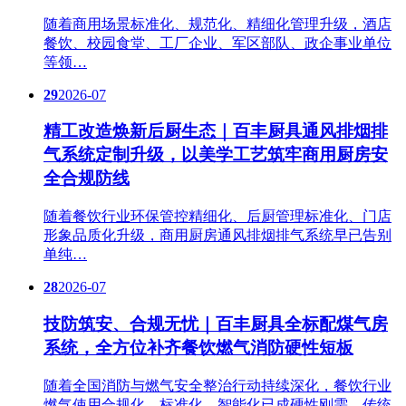
随着商用场景标准化、规范化、精细化管理升级，酒店
餐饮、校园食堂、工厂企业、军区部队、政企事业单位
等领…
29
2026-07
精工改造焕新后厨生态｜百丰厨具通风排烟排
气系统定制升级，以美学工艺筑牢商用厨房安
全合规防线
随着餐饮行业环保管控精细化、后厨管理标准化、门店
形象品质化升级，商用厨房通风排烟排气系统早已告别
单纯…
28
2026-07
技防筑安、合规无忧｜百丰厨具全标配煤气房
系统，全方位补齐餐饮燃气消防硬性短板
随着全国消防与燃气安全整治行动持续深化，餐饮行业
燃气使用合规化、标准化、智能化已成硬性刚需。传统