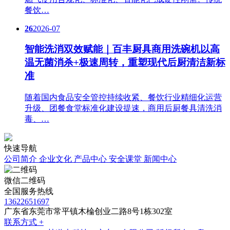
餐饮…
26
2026-07
智能洗消双效赋能｜百丰厨具商用洗碗机以高
温无菌消杀+极速周转，重塑现代后厨清洁新标
准
随着国内食品安全管控持续收紧、餐饮行业精细化运营
升级、团餐食堂标准化建设提速，商用后厨餐具清洗消
毒、…
快速导航
公司简介
企业文化
产品中心
安全课堂
新闻中心
微信二维码
全国服务热线
13622651697
广东省东莞市常平镇木棆创业二路8号1栋302室
联系方式 +