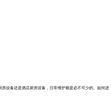
厨房设备还是酒店厨房设备，日常维护都是必不可少的。如何进