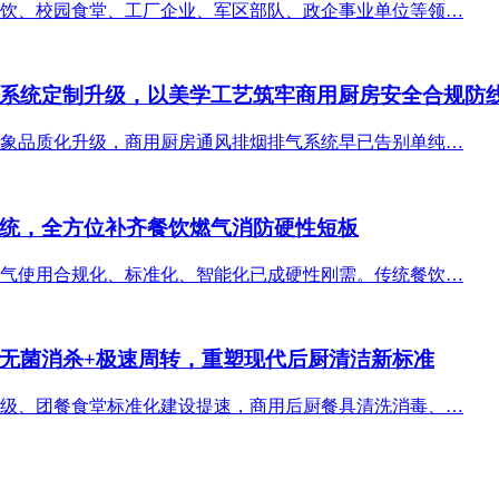
饮、校园食堂、工厂企业、军区部队、政企事业单位等领…
系统定制升级，以美学工艺筑牢商用厨房安全合规防
象品质化升级，商用厨房通风排烟排气系统早已告别单纯…
统，全方位补齐餐饮燃气消防硬性短板
气使用合规化、标准化、智能化已成硬性刚需。传统餐饮…
无菌消杀+极速周转，重塑现代后厨清洁新标准
级、团餐食堂标准化建设提速，商用后厨餐具清洗消毒、…