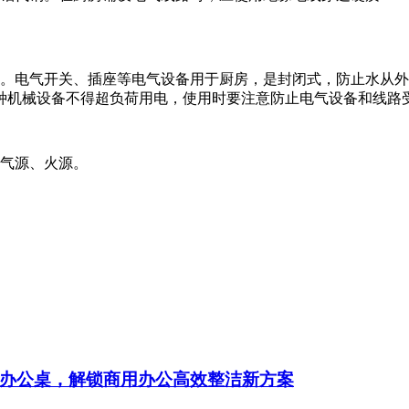
置。电气开关、插座等电气设备用于厨房，是封闭式，防止水从
种机械设备不得超负荷用电，使用时要注意防止电气设备和线路
断气源、火源。
办公桌，解锁商用办公高效整洁新方案