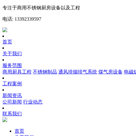
专注于商用不锈钢厨房设备以及工程
电话: 13392339597
首页
关于我们
服务范围
商用厨具工程
不锈钢制品
通风排烟排气系统
煤气房设备
电磁
工程案例
新闻资讯
公司新闻
行业动态
联系我们
首页