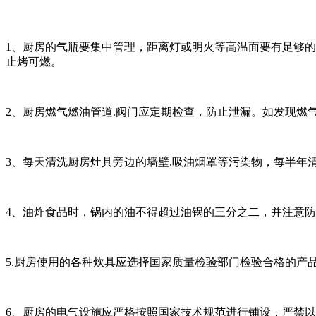
1、厨房的气瓶要集中管理，距离灯或明火等高温面要有足够
止烤可燃。
2、厨房燃气燃油管道.阀门应定期检查，防止泄漏。如发现燃
3、每天清洗厨房灶具旁边的墙壁.吸油烟罩等污染物，每半年
4、油炸食品时，锅内的油不得超过油锅的三分之二，并注意
5.厨房使用的各种炊具应选择国家质量检验部门检验合格的
6、厨房的电气设施应严格按照国家技术规范进行铺设，严禁以