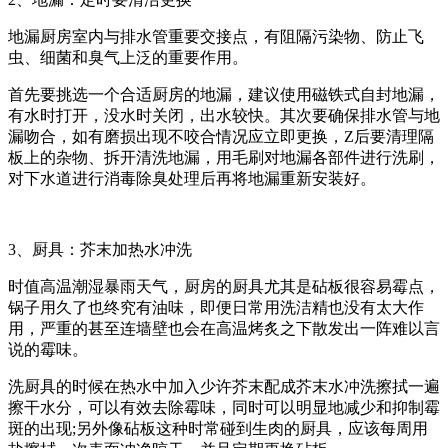
地漏厨房室内与排水管重要交接点，有阻隔污染物、防止飞
虫、细菌和臭气上泛的重要作用。
首先要挑选一个合适厨房的地漏，建议使用磁铁式自封地漏，
有水时打开，没水时关闭，出水较快。其次要确保排水管与地
漏吻合，如有磨损出现不咬合情况应立即更换，Z后要清理隔
板上的杂物、拆开清洗地漏，用毛刷对地漏各部件进行洗刷，
对下水道进行消毒除臭处理后再将地漏重新安装好。
3、厨具：芥末加热水冲洗
时值高温潮湿暴雨天气，厨房的厨具尤其是砧板很容易霉点，
锅子用久了也终究有油味，即便日常用洗洁精也没有太大作
用，严重的甚至连墙壁也会在高温烤炙之下散发出一阵难以言
说的霉味。
洗厨具的时候在热水中加入少许芥末配成芥末水冲洗擦拭一遍
擦干水分，可以有效去除霉味，同时可以明显地减少和抑制霉
斑的出现;另外像砧板这种时常碰到生肉的厨具，应该每周用