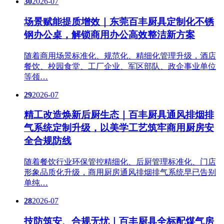
30
2026-07
场景赋能提质增效｜东莞百丰厨具定制化不锈
钢办公桌，解锁商用办公高效整洁新方案
随着商用场景标准化、规范化、精细化管理升级，酒店
餐饮、校园食堂、工厂企业、军区部队、政企事业单位
等领…
29
2026-07
精工改造焕新后厨生态｜百丰厨具通风排烟排
气系统定制升级，以美学工艺筑牢商用厨房安
全合规防线
随着餐饮行业环保管控精细化、后厨管理标准化、门店
形象品质化升级，商用厨房通风排烟排气系统早已告别
单纯…
28
2026-07
技防筑安、合规无忧｜百丰厨具全标配煤气房