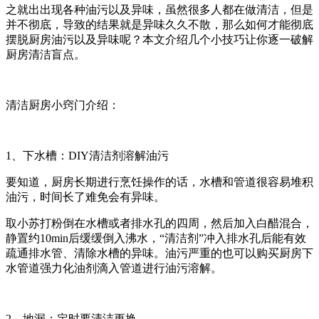
之就出出现各种油污以及异味，虽然很多人都在做清洁，但是
并不彻底，导致的结果就是异味久久不散，那么如何才能彻底
摆脱厨房油污以及异味呢？本文介绍几个小技巧让你逐一破解
厨房清洁盲点。
清洁厨房小窍门介绍：
1、下水槽：DIY清洁剂溶解油污
要知道，厨房长期进行烹饪操作的话，水槽和管道很容易堆积
油污，时间长了难免会有异味。
取小苏打粉倒在水槽或者排水孔的四周，然后加入白醋混合，
静置约10min后缓缓倒入沸水，“清洁剂”冲入排水孔后能有效
疏通排水管、清除水槽的异味。油污严重的也可以购买厨房下
水管道强力化油剂滴入管道进行油污溶解。
2、地漏：定时要清洁更换