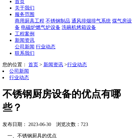
首页
关于我们
服务范围
商用厨具工程
不锈钢制品
通风排烟排气系统
煤气房设
备
电磁炉燃气炉设备
洗碗机烤箱设备
工程案例
新闻资讯
公司新闻
行业动态
联系我们
您的位置：
首页
>
新闻资讯
>
行业动态
公司新闻
行业动态
不锈钢厨房设备的优点有哪
些？
发布日期： 2023-06-30
浏览次数：723
一、不锈钢厨具的优点