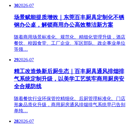
30
2026-07
场景赋能提质增效｜东莞百丰厨具定制化不锈
钢办公桌，解锁商用办公高效整洁新方案
随着商用场景标准化、规范化、精细化管理升级，酒店
餐饮、校园食堂、工厂企业、军区部队、政企事业单位
等领…
29
2026-07
精工改造焕新后厨生态｜百丰厨具通风排烟排
气系统定制升级，以美学工艺筑牢商用厨房安
全合规防线
随着餐饮行业环保管控精细化、后厨管理标准化、门店
形象品质化升级，商用厨房通风排烟排气系统早已告别
单纯…
28
2026-07