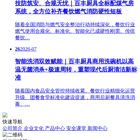
技防筑安、合规无忧｜百丰厨具全标配煤气房
系统，全方位补齐餐饮燃气消防硬性短板
随着全国消防与燃气安全整治行动持续深化，餐饮行业
燃气使用合规化、标准化、智能化已成硬性刚需。传统
餐饮…
26
2026-07
智能洗消双效赋能｜百丰厨具商用洗碗机以高
温无菌消杀+极速周转，重塑现代后厨清洁新标
准
随着国内食品安全管控持续收紧、餐饮行业精细化运营
升级、团餐食堂标准化建设提速，商用后厨餐具清洗消
毒、…
快速导航
公司简介
企业文化
产品中心
安全课堂
新闻中心