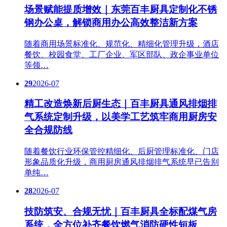
场景赋能提质增效｜东莞百丰厨具定制化不锈
钢办公桌，解锁商用办公高效整洁新方案
随着商用场景标准化、规范化、精细化管理升级，酒店
餐饮、校园食堂、工厂企业、军区部队、政企事业单位
等领…
29
2026-07
精工改造焕新后厨生态｜百丰厨具通风排烟排
气系统定制升级，以美学工艺筑牢商用厨房安
全合规防线
随着餐饮行业环保管控精细化、后厨管理标准化、门店
形象品质化升级，商用厨房通风排烟排气系统早已告别
单纯…
28
2026-07
技防筑安、合规无忧｜百丰厨具全标配煤气房
系统，全方位补齐餐饮燃气消防硬性短板