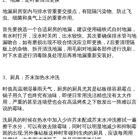
地漏厨房室内与排水管重要交接点，有阻隔污染物、防止飞
虫、细菌和臭气上泛的重要作用。
首先要挑选一个合适厨房的地漏，建议使用磁铁式自封地漏，
有水时打开，没水时关闭，出水较快。其次要确保排水管与地
漏吻合，如有磨损出现不咬合情况应立即更换，Z后要清理隔
板上的杂物、拆开清洗地漏，用毛刷对地漏各部件进行洗刷，
对下水道进行消毒除臭处理后再将地漏重新安装好。
3、厨具：芥末加热水冲洗
时值高温潮湿暴雨天气，厨房的厨具尤其是砧板很容易霉点，
锅子用久了也终究有油味，即便日常用洗洁精也没有太大作
用，严重的甚至连墙壁也会在高温烤炙之下散发出一阵难以言
说的霉味。
洗厨具的时候在热水中加入少许芥末配成芥末水冲洗擦拭一遍
擦干水分，可以有效去除霉味，同时可以明显地减少和抑制霉
斑的出现;另外像砧板这种时常碰到生肉的厨具，应该每周用