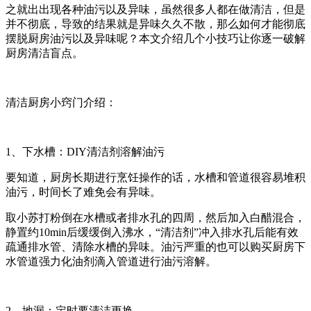
之就出出现各种油污以及异味，虽然很多人都在做清洁，但是
并不彻底，导致的结果就是异味久久不散，那么如何才能彻底
摆脱厨房油污以及异味呢？本文介绍几个小技巧让你逐一破解
厨房清洁盲点。
清洁厨房小窍门介绍：
1、下水槽：DIY清洁剂溶解油污
要知道，厨房长期进行烹饪操作的话，水槽和管道很容易堆积
油污，时间长了难免会有异味。
取小苏打粉倒在水槽或者排水孔的四周，然后加入白醋混合，
静置约10min后缓缓倒入沸水，“清洁剂”冲入排水孔后能有效
疏通排水管、清除水槽的异味。油污严重的也可以购买厨房下
水管道强力化油剂滴入管道进行油污溶解。
2、地漏：定时要清洁更换