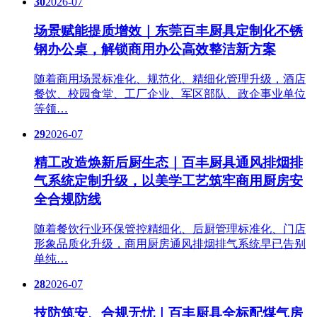
30
2026-07
场景赋能提质增效｜东莞百丰厨具定制化不锈
钢办公桌，解锁商用办公高效整洁新方案
随着商用场景标准化、规范化、精细化管理升级，酒店
餐饮、校园食堂、工厂企业、军区部队、政企事业单位
等领…
29
2026-07
精工改造焕新后厨生态｜百丰厨具通风排烟排
气系统定制升级，以美学工艺筑牢商用厨房安
全合规防线
随着餐饮行业环保管控精细化、后厨管理标准化、门店
形象品质化升级，商用厨房通风排烟排气系统早已告别
单纯…
28
2026-07
技防筑安、合规无忧｜百丰厨具全标配煤气房