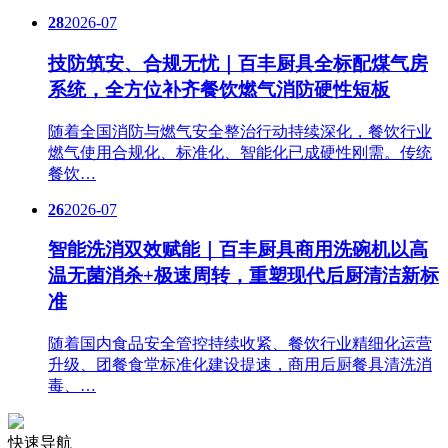
28
2026-07
技防筑安、合规无忧｜百丰厨具全标配煤气房
系统，全方位补齐餐饮燃气消防硬性短板
随着全国消防与燃气安全整治行动持续深化，餐饮行业
燃气使用合规化、标准化、智能化已成硬性刚需。传统
餐饮…
26
2026-07
智能洗消双效赋能｜百丰厨具商用洗碗机以高
温无菌消杀+极速周转，重塑现代后厨清洁新标
准
随着国内食品安全管控持续收紧、餐饮行业精细化运营
升级、团餐食堂标准化建设提速，商用后厨餐具清洗消
毒、…
快速导航