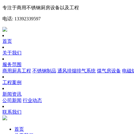
专注于商用不锈钢厨房设备以及工程
电话: 13392339597
首页
关于我们
服务范围
商用厨具工程
不锈钢制品
通风排烟排气系统
煤气房设备
电磁
工程案例
新闻资讯
公司新闻
行业动态
联系我们
首页