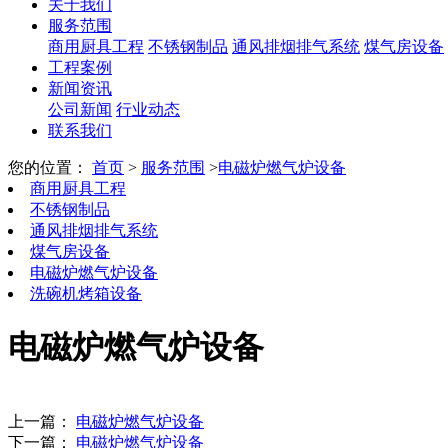
关于我们
服务范围
商用厨具工程
不锈钢制品
通风排烟排气系统
煤气房设备
工程案例
新闻资讯
公司新闻
行业动态
联系我们
您的位置：
首页
>
服务范围
>
电磁炉燃气炉设备
商用厨具工程
不锈钢制品
通风排烟排气系统
煤气房设备
电磁炉燃气炉设备
洗碗机烤箱设备
电磁炉燃气炉设备
上一篇：
电磁炉燃气炉设备
下一篇：
电磁炉燃气炉设备