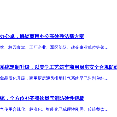
办公桌，解锁商用办公高效整洁新方案
饮、校园食堂、工厂企业、军区部队、政企事业单位等领…
系统定制升级，以美学工艺筑牢商用厨房安全合规防
象品质化升级，商用厨房通风排烟排气系统早已告别单纯…
统，全方位补齐餐饮燃气消防硬性短板
气使用合规化、标准化、智能化已成硬性刚需。传统餐饮…