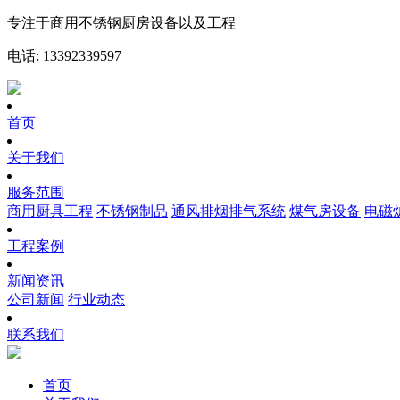
专注于商用不锈钢厨房设备以及工程
电话: 13392339597
首页
关于我们
服务范围
商用厨具工程
不锈钢制品
通风排烟排气系统
煤气房设备
电磁
工程案例
新闻资讯
公司新闻
行业动态
联系我们
首页