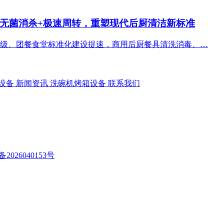
无菌消杀+极速周转，重塑现代后厨清洁新标准
级、团餐食堂标准化建设提速，商用后厨餐具清洗消毒、…
设备
新闻资讯
洗碗机烤箱设备
联系我们
备2026040153号