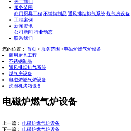
关于我们
服务范围
商用厨具工程
不锈钢制品
通风排烟排气系统
煤气房设备
工程案例
新闻资讯
公司新闻
行业动态
联系我们
您的位置：
首页
>
服务范围
>
电磁炉燃气炉设备
商用厨具工程
不锈钢制品
通风排烟排气系统
煤气房设备
电磁炉燃气炉设备
洗碗机烤箱设备
电磁炉燃气炉设备
上一篇：
电磁炉燃气炉设备
下一篇：
电磁炉燃气炉设备