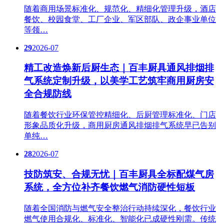
随着商用场景标准化、规范化、精细化管理升级，酒店
餐饮、校园食堂、工厂企业、军区部队、政企事业单位
等领…
29
2026-07
精工改造焕新后厨生态｜百丰厨具通风排烟排
气系统定制升级，以美学工艺筑牢商用厨房安
全合规防线
随着餐饮行业环保管控精细化、后厨管理标准化、门店
形象品质化升级，商用厨房通风排烟排气系统早已告别
单纯…
28
2026-07
技防筑安、合规无忧｜百丰厨具全标配煤气房
系统，全方位补齐餐饮燃气消防硬性短板
随着全国消防与燃气安全整治行动持续深化，餐饮行业
燃气使用合规化、标准化、智能化已成硬性刚需。传统