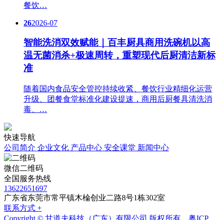
餐饮…
26
2026-07
智能洗消双效赋能｜百丰厨具商用洗碗机以高
温无菌消杀+极速周转，重塑现代后厨清洁新标
准
随着国内食品安全管控持续收紧、餐饮行业精细化运营
升级、团餐食堂标准化建设提速，商用后厨餐具清洗消
毒、…
快速导航
公司简介
企业文化
产品中心
安全课堂
新闻中心
微信二维码
全国服务热线
13622651697
广东省东莞市常平镇木棆创业二路8号1栋302室
联系方式 +
Copyright © 甘道夫科技（广东）有限公司 版权所有
粤ICP