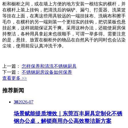
柜和橱柜之间，或在墙上方便的地方安装一根结实的横杆，并
在横杆上装上挂钩，把清洗后的锅铲、漏勺、打蛋器、洗菜篮
等挂在上面，在离这些用具较远的一端挂抹布、洗碗布和擦手
毛巾，在横杆的另一端则装一个更结实的挂钩，把切菜板也悬
挂起来，这样就能保证其干爽。采用这种办法，还能使厨房保
持整洁，各种用具拿起来也很顺手，可谓一举多得。需要注意
的是，悬挂、放置在橱柜外的物品在自然风干的同时也会沾染
尘埃，使用前应认真冲洗干净。
上一篇：
怎样保养和清洗不锈钢厨具
下一篇：
不锈钢厨房设备如何保养
查看更多 >>
推荐新闻
30
2026-07
场景赋能提质增效｜东莞百丰厨具定制化不锈
钢办公桌，解锁商用办公高效整洁新方案