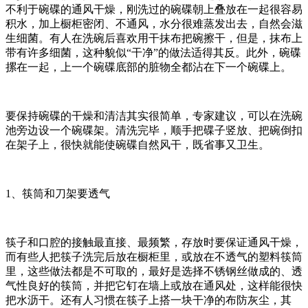
不利于碗碟的通风干燥，刚洗过的碗碟朝上叠放在一起很容易
积水，加上橱柜密闭、不通风，水分很难蒸发出去，自然会滋
生细菌。有人在洗碗后喜欢用干抹布把碗擦干，但是，抹布上
带有许多细菌，这种貌似“干净”的做法适得其反。此外，碗碟
摞在一起，上一个碗碟底部的脏物全都沾在下一个碗碟上。
要保持碗碟的干燥和清洁其实很简单，专家建议，可以在洗碗
池旁边设一个碗碟架。清洗完毕，顺手把碟子竖放、把碗倒扣
在架子上，很快就能使碗碟自然风干，既省事又卫生。
1、筷筒和刀架要透气
筷子和口腔的接触最直接、最频繁，存放时要保证通风干燥，
而有些人把筷子洗完后放在橱柜里，或放在不透气的塑料筷筒
里，这些做法都是不可取的，最好是选择不锈钢丝做成的、透
气性良好的筷筒，并把它钉在墙上或放在通风处，这样能很快
把水沥干。还有人习惯在筷子上搭一块干净的布防灰尘，其