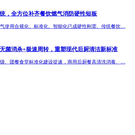
统，全方位补齐餐饮燃气消防硬性短板
气使用合规化、标准化、智能化已成硬性刚需。传统餐饮…
无菌消杀+极速周转，重塑现代后厨清洁新标准
级、团餐食堂标准化建设提速，商用后厨餐具清洗消毒、…