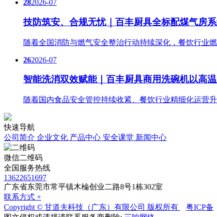
28
2026-07
技防筑安、合规无忧｜百丰厨具全标配煤气房系
随着全国消防与燃气安全整治行动持续深化，餐饮行业燃
26
2026-07
智能洗消双效赋能｜百丰厨具商用洗碗机以高温
随着国内食品安全管控持续收紧、餐饮行业精细化运营升
快速导航
公司简介
企业文化
产品中心
安全课堂
新闻中心
微信二维码
全国服务热线
13622651697
广东省东莞市常平镇木棆创业二路8号1栋302室
联系方式 +
Copyright © 甘道夫科技（广东）有限公司 版权所有
粤ICP备