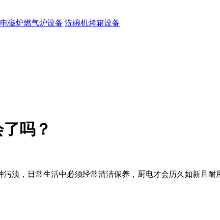
电磁炉燃气炉设备
洗碗机烤箱设备
会了吗？
种污渍，日常生活中必须经常清洁保养，厨电才会历久如新且耐