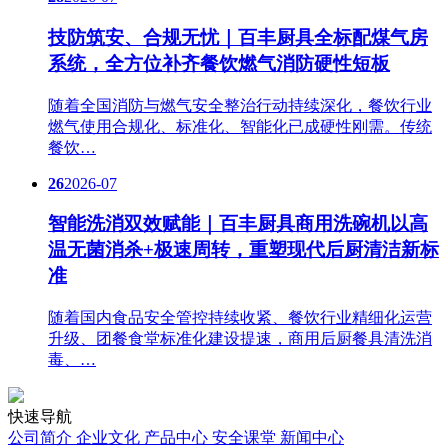
技防筑安、合规无忧｜百丰厨具全标配煤气房
系统，全方位补齐餐饮燃气消防硬性短板
随着全国消防与燃气安全整治行动持续深化，餐饮行业
燃气使用合规化、标准化、智能化已成硬性刚需。传统
餐饮…
26
2026-07
智能洗消双效赋能｜百丰厨具商用洗碗机以高
温无菌消杀+极速周转，重塑现代后厨清洁新标
准
随着国内食品安全管控持续收紧、餐饮行业精细化运营
升级、团餐食堂标准化建设提速，商用后厨餐具清洗消
毒、…
快速导航
公司简介
企业文化
产品中心
安全课堂
新闻中心