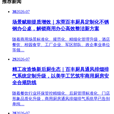
推荐新闻
30
2026-07
场景赋能提质增效｜东莞百丰厨具定制化不锈
钢办公桌，解锁商用办公高效整洁新方案
随着商用场景标准化、规范化、精细化管理升级，酒店
餐饮、校园食堂、工厂企业、军区部队、政企事业单位
等领…
29
2026-07
精工改造焕新后厨生态｜百丰厨具通风排烟排
气系统定制升级，以美学工艺筑牢商用厨房安
全合规防线
随着餐饮行业环保管控精细化、后厨管理标准化、门店
形象品质化升级，商用厨房通风排烟排气系统早已告别
单纯…
28
2026-07