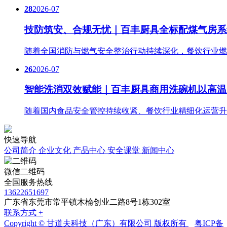
28
2026-07
技防筑安、合规无忧｜百丰厨具全标配煤气房系
随着全国消防与燃气安全整治行动持续深化，餐饮行业燃
26
2026-07
智能洗消双效赋能｜百丰厨具商用洗碗机以高温
随着国内食品安全管控持续收紧、餐饮行业精细化运营升
快速导航
公司简介
企业文化
产品中心
安全课堂
新闻中心
微信二维码
全国服务热线
13622651697
广东省东莞市常平镇木棆创业二路8号1栋302室
联系方式 +
Copyright © 甘道夫科技（广东）有限公司 版权所有
粤ICP备