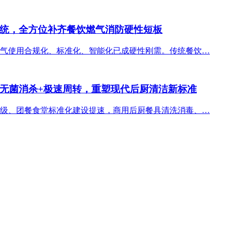
统，全方位补齐餐饮燃气消防硬性短板
气使用合规化、标准化、智能化已成硬性刚需。传统餐饮…
无菌消杀+极速周转，重塑现代后厨清洁新标准
级、团餐食堂标准化建设提速，商用后厨餐具清洗消毒、…