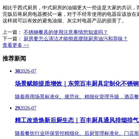
相比于西式厨房，中式厨房的油烟更大一些这是大家的共识，
完饭后将厨房电器擦拭一遍，对于不经常使用的电器应该放在避
这样就可以有效的避免油烟、灰尘对电器产品的损害了。
上一篇：
不锈钢餐具的使用注意事情您知道吗？
下一篇：
厨房要怎么清洁才能彻底摆脱厨房油污和异味？
查看更多 >>
推荐新闻
30
2026-07
场景赋能提质增效｜东莞百丰厨具定制化不锈钢
随着商用场景标准化、规范化、精细化管理升级，酒店餐
29
2026-07
精工改造焕新后厨生态｜百丰厨具通风排烟排气
随着餐饮行业环保管控精细化、后厨管理标准化、门店形