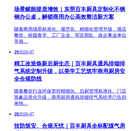
场景赋能提质增效｜东莞百丰厨具定制化不锈
钢办公桌，解锁商用办公高效整洁新方案
随着商用场景标准化、规范化、精细化管理升级，酒店
餐饮、校园食堂、工厂企业、军区部队、政企事业单位
等领…
29
2026-07
精工改造焕新后厨生态｜百丰厨具通风排烟排
气系统定制升级，以美学工艺筑牢商用厨房安
全合规防线
随着餐饮行业环保管控精细化、后厨管理标准化、门店
形象品质化升级，商用厨房通风排烟排气系统早已告别
单纯…
28
2026-07
技防筑安、合规无忧｜百丰厨具全标配煤气房