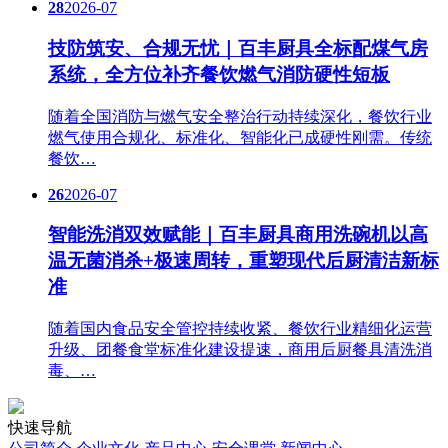
28
2026-07
技防筑安、合规无忧｜百丰厨具全标配煤气房
系统，全方位补齐餐饮燃气消防硬性短板
随着全国消防与燃气安全整治行动持续深化，餐饮行业
燃气使用合规化、标准化、智能化已成硬性刚需。传统
餐饮…
26
2026-07
智能洗消双效赋能｜百丰厨具商用洗碗机以高
温无菌消杀+极速周转，重塑现代后厨清洁新标
准
随着国内食品安全管控持续收紧、餐饮行业精细化运营
升级、团餐食堂标准化建设提速，商用后厨餐具清洗消
毒、…
快速导航