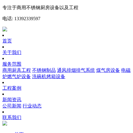
专注于商用不锈钢厨房设备以及工程
电话: 13392339597
首页
关于我们
服务范围
商用厨具工程
不锈钢制品
通风排烟排气系统
煤气房设备
电磁
炉燃气炉设备
洗碗机烤箱设备
工程案例
新闻资讯
公司新闻
行业动态
联系我们