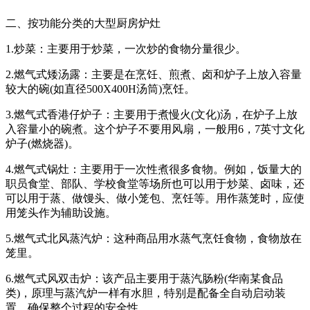
二、按功能分类的大型厨房炉灶
1.炒菜：主要用于炒菜，一次炒的食物分量很少。
2.燃气式矮汤露：主要是在烹饪、煎煮、卤和炉子上放入容量
较大的碗(如直径500X400H汤筒)烹饪。
3.燃气式香港仔炉子：主要用于煮慢火(文化)汤，在炉子上放
入容量小的碗煮。这个炉子不要用风扇，一般用6，7英寸文化
炉子(燃烧器)。
4.燃气式锅灶：主要用于一次性煮很多食物。例如，饭量大的
职员食堂、部队、学校食堂等场所也可以用于炒菜、卤味，还
可以用于蒸、做馒头、做小笼包、烹饪等。用作蒸笼时，应使
用笼头作为辅助设施。
5.燃气式北风蒸汽炉：这种商品用水蒸气烹饪食物，食物放在
笼里。
6.燃气式风双击炉：该产品主要用于蒸汽肠粉(华南某食品
类)，原理与蒸汽炉一样有水胆，特别是配备全自动启动装
置，确保整个过程的安全性。