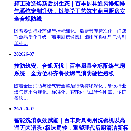
精工改造焕新后厨生态｜百丰厨具通风排烟排
气系统定制升级，以美学工艺筑牢商用厨房安
全合规防线
随着餐饮行业环保管控精细化、后厨管理标准化、门店
形象品质化升级，商用厨房通风排烟排气系统早已告别
单纯…
28
2026-07
技防筑安、合规无忧｜百丰厨具全标配煤气房
系统，全方位补齐餐饮燃气消防硬性短板
随着全国消防与燃气安全整治行动持续深化，餐饮行业
燃气使用合规化、标准化、智能化已成硬性刚需。传统
餐饮…
26
2026-07
智能洗消双效赋能｜百丰厨具商用洗碗机以高
温无菌消杀+极速周转，重塑现代后厨清洁新标