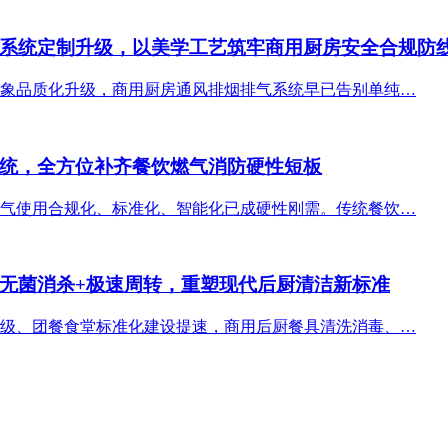
系统定制升级，以美学工艺筑牢商用厨房安全合规防
象品质化升级，商用厨房通风排烟排气系统早已告别单纯…
统，全方位补齐餐饮燃气消防硬性短板
气使用合规化、标准化、智能化已成硬性刚需。传统餐饮…
无菌消杀+极速周转，重塑现代后厨清洁新标准
级、团餐食堂标准化建设提速，商用后厨餐具清洗消毒、…