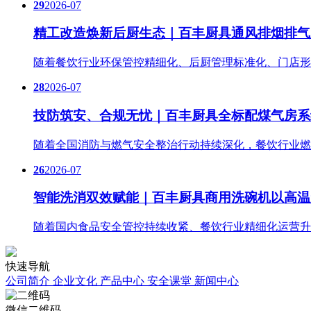
29
2026-07
精工改造焕新后厨生态｜百丰厨具通风排烟排气
随着餐饮行业环保管控精细化、后厨管理标准化、门店形
28
2026-07
技防筑安、合规无忧｜百丰厨具全标配煤气房系
随着全国消防与燃气安全整治行动持续深化，餐饮行业燃
26
2026-07
智能洗消双效赋能｜百丰厨具商用洗碗机以高温
随着国内食品安全管控持续收紧、餐饮行业精细化运营升
快速导航
公司简介
企业文化
产品中心
安全课堂
新闻中心
微信二维码