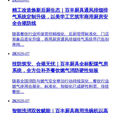
29
2026-07
精工改造焕新后厨生态｜百丰厨具通风排烟排
气系统定制升级，以美学工艺筑牢商用厨房安
全合规防线
随着餐饮行业环保管控精细化、后厨管理标准化、门店
形象品质化升级，商用厨房通风排烟排气系统早已告别
单纯…
28
2026-07
技防筑安、合规无忧｜百丰厨具全标配煤气房
系统，全方位补齐餐饮燃气消防硬性短板
随着全国消防与燃气安全整治行动持续深化，餐饮行业
燃气使用合规化、标准化、智能化已成硬性刚需。传统
餐饮…
26
2026-07
智能洗消双效赋能｜百丰厨具商用洗碗机以高