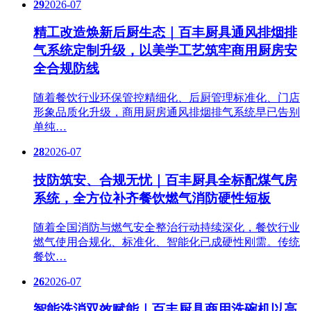
29
2026-07
精工改造焕新后厨生态｜百丰厨具通风排烟排
气系统定制升级，以美学工艺筑牢商用厨房安
全合规防线
随着餐饮行业环保管控精细化、后厨管理标准化、门店
形象品质化升级，商用厨房通风排烟排气系统早已告别
单纯…
28
2026-07
技防筑安、合规无忧｜百丰厨具全标配煤气房
系统，全方位补齐餐饮燃气消防硬性短板
随着全国消防与燃气安全整治行动持续深化，餐饮行业
燃气使用合规化、标准化、智能化已成硬性刚需。传统
餐饮…
26
2026-07
智能洗消双效赋能｜百丰厨具商用洗碗机以高