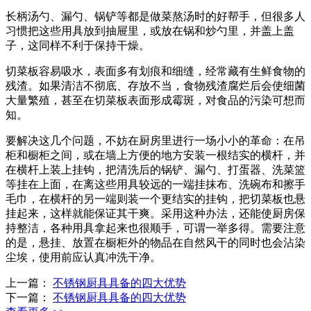
长柄汤勺、漏勺、锅铲等都是做菜熬汤时的好帮手，但很多人
习惯把这些用具放到抽屉里，或放在锅和炒勺里，并盖上盖
子，这同样不利于保持干燥。
切菜板容易吸水，表面多有划痕和细缝，经常藏有生鲜食物的
残渣。如果清洁不彻底、存放不当，食物残渣腐烂后会使细菌
大量繁殖，甚至在切菜板表面形成霉斑，对食品的污染可想而
知。
要解决这几个问题，不妨在厨房里进行一场小小的革命：在吊
柜和橱柜之间，或在墙上方便的地方安装一根结实的横杆，并
在横杆上装上挂钩，把清洗后的锅铲、漏勺、打蛋器、洗菜篮
等挂在上面，在离这些用具较远的一端挂抹布、洗碗布和擦手
毛巾，在横杆的另一端则装一个更结实的挂钩，把切菜板也悬
挂起来，这样就能保证其干爽。采用这种办法，还能使厨房保
持整洁，各种用具拿起来也很顺手，可谓一举多得。需要注意
的是，悬挂、放置在橱柜外的物品在自然风干的同时也会沾染
尘埃，使用前应认真冲洗干净。
上一篇：
不锈钢厨具具备的四大优势
下一篇：
不锈钢厨具具备的四大优势