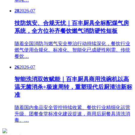
28
2026-07
技防筑安、合规无忧｜百丰厨具全标配煤气房
系统，全方位补齐餐饮燃气消防硬性短板
随着全国消防与燃气安全整治行动持续深化，餐饮行业
燃气使用合规化、标准化、智能化已成硬性刚需。传统
餐饮…
26
2026-07
智能洗消双效赋能｜百丰厨具商用洗碗机以高
温无菌消杀+极速周转，重塑现代后厨清洁新标
准
随着国内食品安全管控持续收紧、餐饮行业精细化运营
升级、团餐食堂标准化建设提速，商用后厨餐具清洗消
毒、…