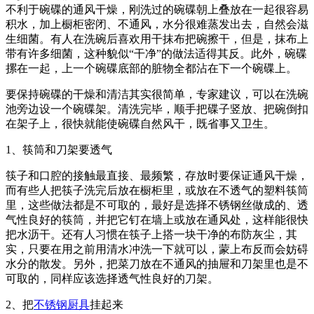
不利于碗碟的通风干燥，刚洗过的碗碟朝上叠放在一起很容易
积水，加上橱柜密闭、不通风，水分很难蒸发出去，自然会滋
生细菌。有人在洗碗后喜欢用干抹布把碗擦干，但是，抹布上
带有许多细菌，这种貌似“干净”的做法适得其反。此外，碗碟
摞在一起，上一个碗碟底部的脏物全都沾在下一个碗碟上。
要保持碗碟的干燥和清洁其实很简单，专家建议，可以在洗碗
池旁边设一个碗碟架。清洗完毕，顺手把碟子竖放、把碗倒扣
在架子上，很快就能使碗碟自然风干，既省事又卫生。
1、筷筒和刀架要透气
筷子和口腔的接触最直接、最频繁，存放时要保证通风干燥，
而有些人把筷子洗完后放在橱柜里，或放在不透气的塑料筷筒
里，这些做法都是不可取的，最好是选择不锈钢丝做成的、透
气性良好的筷筒，并把它钉在墙上或放在通风处，这样能很快
把水沥干。还有人习惯在筷子上搭一块干净的布防灰尘，其
实，只要在用之前用清水冲洗一下就可以，蒙上布反而会妨碍
水分的散发。另外，把菜刀放在不通风的抽屉和刀架里也是不
可取的，同样应该选择透气性良好的刀架。
2、把
不锈钢厨具
挂起来