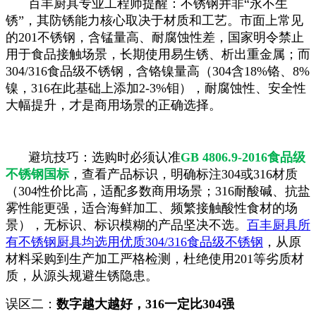
百丰厨具专业工程师提醒：不锈钢并非“永不生
锈”，其防锈能力核心取决于材质和工艺。市面上常见
的201不锈钢，含锰量高、耐腐蚀性差，国家明令禁止
用于食品接触场景，长期使用易生锈、析出重金属；而
304/316食品级不锈钢，含铬镍量高（304含18%铬、8%
镍，316在此基础上添加2-3%钼），耐腐蚀性、安全性
大幅提升，才是商用场景的正确选择。
避坑技巧：选购时必须认准
GB 4806.9-2016食品级
不锈钢国标
，查看产品标识，明确标注304或316材质
（304性价比高，适配多数商用场景；316耐酸碱、抗盐
雾性能更强，适合海鲜加工、频繁接触酸性食材的场
景），无标识、标识模糊的产品坚决不选。
百丰厨具所
有不锈钢厨具均选用优质304/316食品级不锈钢
，从原
材料采购到生产加工严格检测，杜绝使用201等劣质材
质，从源头规避生锈隐患。
误区二：
数字越大越好，316一定比304强