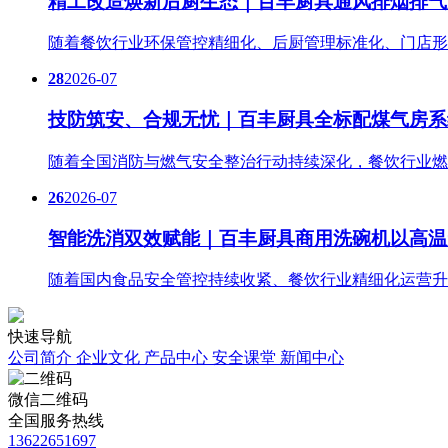
精工改造焕新后厨生态｜百丰厨具通风排烟排气
随着餐饮行业环保管控精细化、后厨管理标准化、门店形
28
2026-07
技防筑安、合规无忧｜百丰厨具全标配煤气房系
随着全国消防与燃气安全整治行动持续深化，餐饮行业燃
26
2026-07
智能洗消双效赋能｜百丰厨具商用洗碗机以高温
随着国内食品安全管控持续收紧、餐饮行业精细化运营升
快速导航
公司简介
企业文化
产品中心
安全课堂
新闻中心
微信二维码
全国服务热线
13622651697