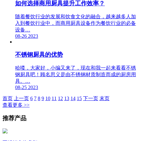
如何选择商用厨具提升工作效率？
随着餐饮行业的发展和饮食文化的融合，越来越多人加
入到餐饮行业中，而商用厨具设备作为餐饮行业的必备
设备…
08-26
2023
不锈钢厨具的优势
哈喽，大家好，小编又来了，现在和我一起来看看不锈
钢厨具吧！顾名思义是由不锈钢材质制造而成的厨房用
具。…
08-25
2023
首页
上一页
6
7
8
9
10
11
12
13
14
15
下一页
末页
查看更多 >>
推荐产品