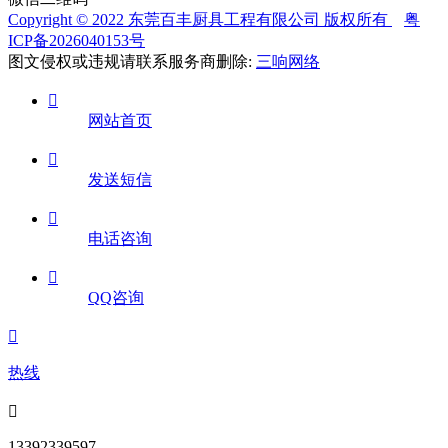
Copyright © 2022 东莞百丰厨具工程有限公司 版权所有
粤
ICP备2026040153号
图文侵权或违规请联系服务商删除:
三响网络

网站首页

发送短信

电话咨询

QQ咨询

热线

13392339597