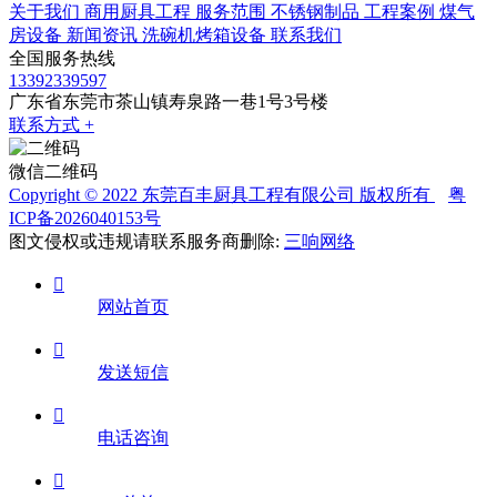
关于我们
商用厨具工程
服务范围
不锈钢制品
工程案例
煤气
房设备
新闻资讯
洗碗机烤箱设备
联系我们
全国服务热线
13392339597
广东省东莞市茶山镇寿泉路一巷1号3号楼
联系方式 +
微信二维码
Copyright © 2022 东莞百丰厨具工程有限公司 版权所有
粤
ICP备2026040153号
图文侵权或违规请联系服务商删除:
三响网络

网站首页

发送短信

电话咨询
