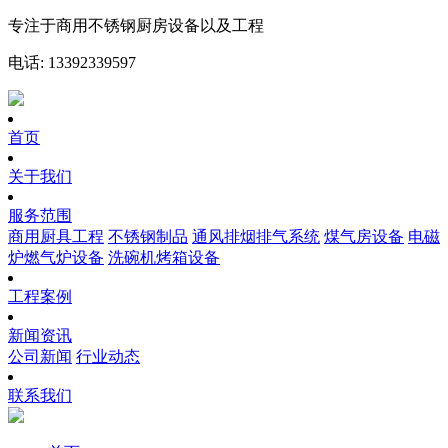
专注于商用不锈钢厨房设备以及工程
电话: 13392339597
首页
关于我们
服务范围
商用厨具工程
不锈钢制品
通风排烟排气系统
煤气房设备
电磁
炉燃气炉设备
洗碗机烤箱设备
工程案例
新闻资讯
公司新闻
行业动态
联系我们