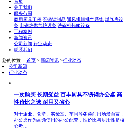
首页
关于我们
服务范围
商用厨具工程
不锈钢制品
通风排烟排气系统
煤气房设
备
电磁炉燃气炉设备
洗碗机烤箱设备
工程案例
新闻资讯
公司新闻
行业动态
联系我们
您的位置：
首页
>
新闻资讯
>
行业动态
公司新闻
行业动态
一次购买 长期受益 百丰厨具不锈钢办公桌 高
性价比之选 耐用又省心
对于企业、食堂、实验室、车间等各类商用场景而言，
办公桌作为高频使用的办公配套，性价比与耐用性是核
心考…