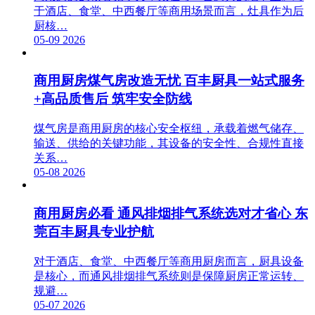
于酒店、食堂、中西餐厅等商用场景而言，灶具作为后
厨核…
05-09
2026
商用厨房煤气房改造无忧 百丰厨具一站式服务
+高品质售后 筑牢安全防线
煤气房是商用厨房的核心安全枢纽，承载着燃气储存、
输送、供给的关键功能，其设备的安全性、合规性直接
关系…
05-08
2026
商用厨房必看 通风排烟排气系统选对才省心 东
莞百丰厨具专业护航
对于酒店、食堂、中西餐厅等商用厨房而言，厨具设备
是核心，而通风排烟排气系统则是保障厨房正常运转、
规避…
05-07
2026