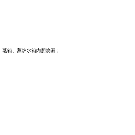
、蒸箱、蒸炉水箱内胆烧漏；