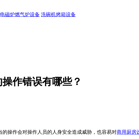
电磁炉燃气炉设备
洗碗机烤箱设备
的操作错误有哪些？
当的操作会对操作人员的人身安全造成威胁，也容易对
商用厨房