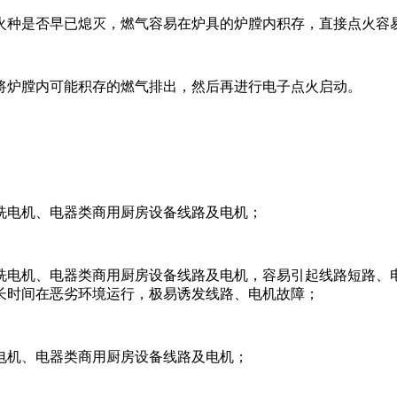
火种是否早已熄灭，燃气容易在炉具的炉膛内积存，直接点火容易
将炉膛内可能积存的燃气排出，然后再进行电子点火启动。
洗电机、电器类商用厨房设备线路及电机；
洗电机、电器类商用厨房设备线路及电机，容易引起线路短路、
长时间在恶劣环境运行，极易诱发线路、电机故障；
电机、电器类商用厨房设备线路及电机；