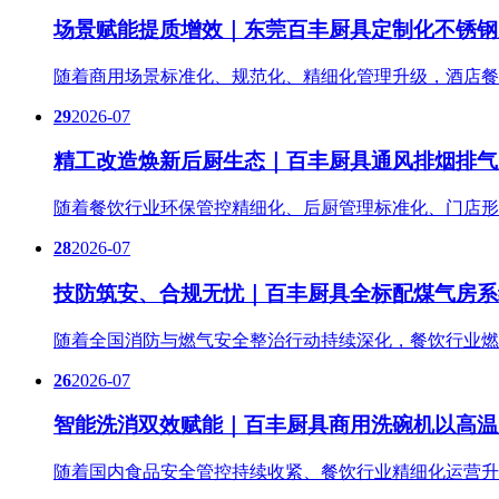
场景赋能提质增效｜东莞百丰厨具定制化不锈钢
随着商用场景标准化、规范化、精细化管理升级，酒店餐
29
2026-07
精工改造焕新后厨生态｜百丰厨具通风排烟排气
随着餐饮行业环保管控精细化、后厨管理标准化、门店形
28
2026-07
技防筑安、合规无忧｜百丰厨具全标配煤气房系
随着全国消防与燃气安全整治行动持续深化，餐饮行业燃
26
2026-07
智能洗消双效赋能｜百丰厨具商用洗碗机以高温
随着国内食品安全管控持续收紧、餐饮行业精细化运营升