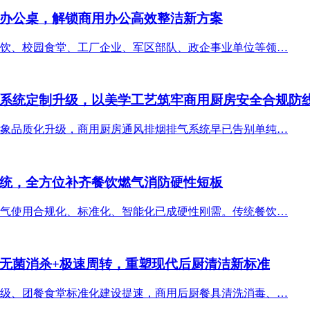
办公桌，解锁商用办公高效整洁新方案
饮、校园食堂、工厂企业、军区部队、政企事业单位等领…
系统定制升级，以美学工艺筑牢商用厨房安全合规防
象品质化升级，商用厨房通风排烟排气系统早已告别单纯…
统，全方位补齐餐饮燃气消防硬性短板
气使用合规化、标准化、智能化已成硬性刚需。传统餐饮…
无菌消杀+极速周转，重塑现代后厨清洁新标准
级、团餐食堂标准化建设提速，商用后厨餐具清洗消毒、…