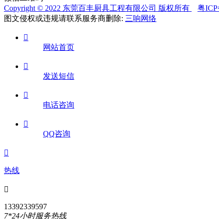
Copyright © 2022 东莞百丰厨具工程有限公司 版权所有
粤ICP
图文侵权或违规请联系服务商删除:
三响网络

网站首页

发送短信

电话咨询

QQ咨询

热线

13392339597
7*24小时服务热线